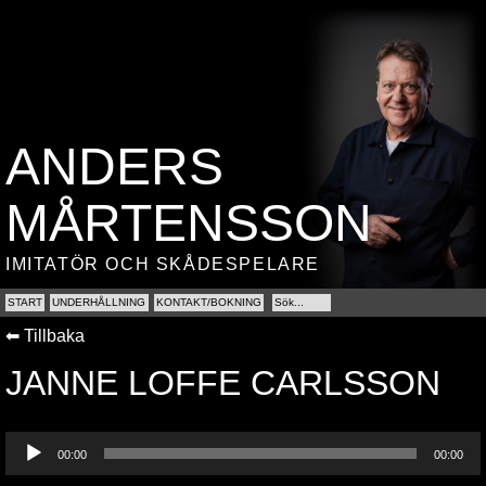
ANDERS
MÅRTENSSON
IMITATÖR OCH SKÅDESPELARE
START
UNDERHÅLLNING
KONTAKT/BOKNING
⬅ Tillbaka︎
JANNE LOFFE CARLSSON
Ljudspelare
00:00
00:00